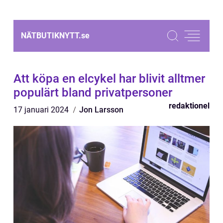
NÄTBUTIKNYTT.
se
Att köpa en elcykel har blivit alltmer
populärt bland privatpersoner
redaktionel
17 januari 2024
Jon Larsson