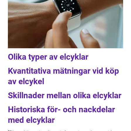
Olika typer av elcyklar
Kvantitativa mätningar vid köp
av elcykel
Skillnader mellan olika elcyklar
Historiska för- och nackdelar
med elcyklar