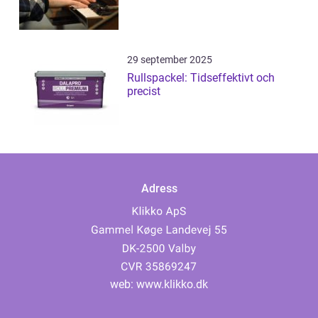
29 september 2025
Rullspackel: Tidseffektivt och
precist
Adress
web:
www.klikko.dk