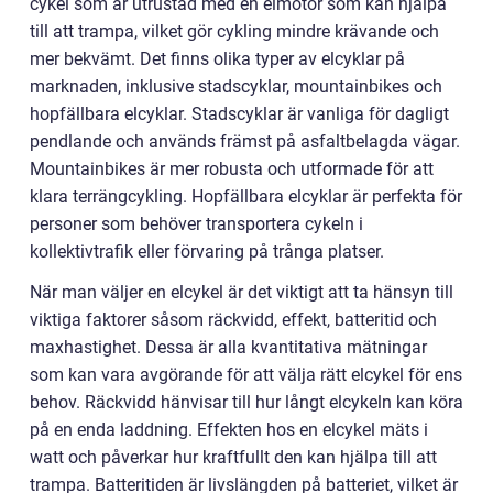
cykel som är utrustad med en elmotor som kan hjälpa
till att trampa, vilket gör cykling mindre krävande och
mer bekvämt. Det finns olika typer av elcyklar på
marknaden, inklusive stadscyklar, mountainbikes och
hopfällbara elcyklar. Stadscyklar är vanliga för dagligt
pendlande och används främst på asfaltbelagda vägar.
Mountainbikes är mer robusta och utformade för att
klara terrängcykling. Hopfällbara elcyklar är perfekta för
personer som behöver transportera cykeln i
kollektivtrafik eller förvaring på trånga platser.
När man väljer en elcykel är det viktigt att ta hänsyn till
viktiga faktorer såsom räckvidd, effekt, batteritid och
maxhastighet. Dessa är alla kvantitativa mätningar
som kan vara avgörande för att välja rätt elcykel för ens
behov. Räckvidd hänvisar till hur långt elcykeln kan köra
på en enda laddning. Effekten hos en elcykel mäts i
watt och påverkar hur kraftfullt den kan hjälpa till att
trampa. Batteritiden är livslängden på batteriet, vilket är