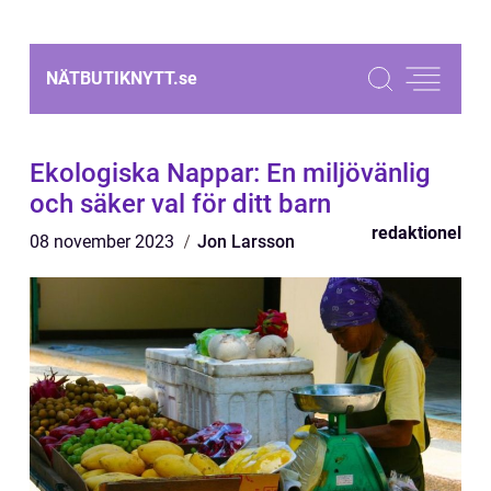
NÄTBUTIKNYTT.
se
Ekologiska Nappar: En miljövänlig
och säker val för ditt barn
redaktionel
08 november 2023
Jon Larsson