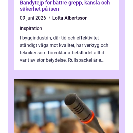
Bandytejp för bättre grepp, känsla och
säkerhet på isen
09 juni 2026
Lotta Albertsson
inspiration
I byggindustrin, där tid och effektivitet
ständigt vägs mot kvalitet, har verktyg och
tekniker som förenklar arbetsflödet alltid
varit av stor betydelse. Rullspackel är e...