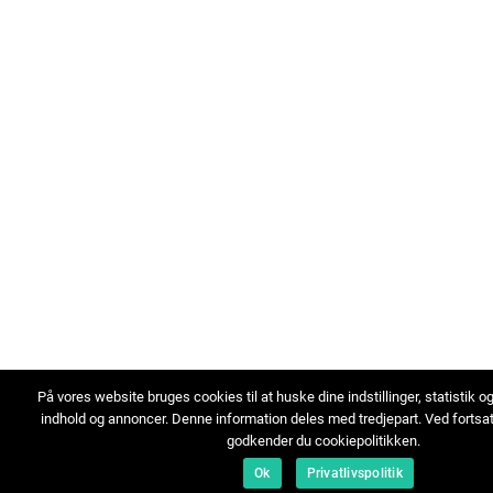
På vores website bruges cookies til at huske dine indstillinger, statistik o
indhold og annoncer. Denne information deles med tredjepart. Ved fortsa
godkender du cookiepolitikken.
Ok
Privatlivspolitik