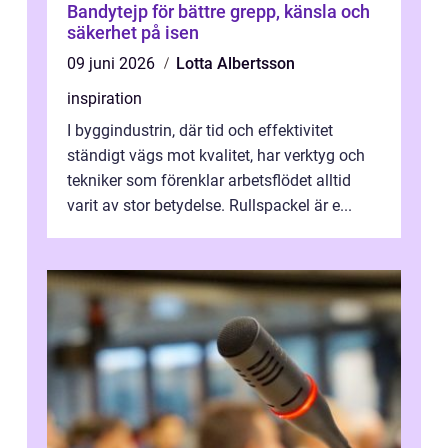
Bandytejp för bättre grepp, känsla och
säkerhet på isen
09 juni 2026
Lotta Albertsson
inspiration
I byggindustrin, där tid och effektivitet
ständigt vägs mot kvalitet, har verktyg och
tekniker som förenklar arbetsflödet alltid
varit av stor betydelse. Rullspackel är e...