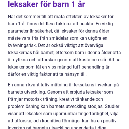
leksaker för barn 1 år
När det kommer till att mäta effekten av leksaker för
barn 1 år finns det flera faktorer att beakta. En viktig
parameter är säkerhet, då leksaker för denna ålder
måste vara fria från smådelar som kan utgöra en
kvävningsrisk. Det är också viktigt att överväga
leksakernas hållbarhet, eftersom barn i denna ålder ofta
är nyfikna och utforskar genom att kasta och slå. Att ha
leksaker som tål en viss mängd tuff behandling är
därför en viktig faktor att ta hänsyn till.
En annan kvantitativ mätning är leksakens inverkan på
barnets utveckling. Genom att erbjuda leksaker som
främjar motorisk träning, kreativt tänkande och
problemlösning kan barnets utveckling stödjas. Studier
visar att leksaker som uppmuntrar fingerfärdighet, vilja
att utforska, och kognitiva förmågor kan ha en positiv
inverkan på barnets utveckling under detta tidiga