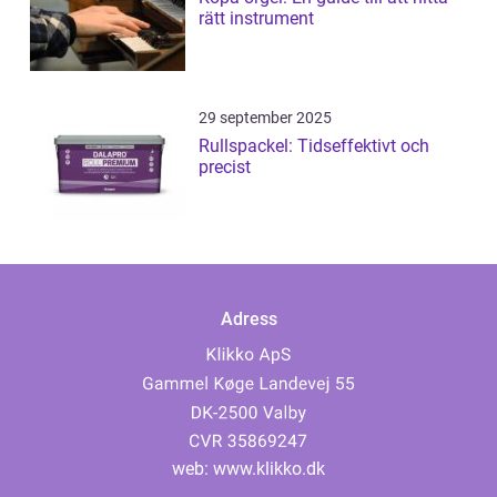
rätt instrument
29 september 2025
Rullspackel: Tidseffektivt och
precist
Adress
web:
www.klikko.dk