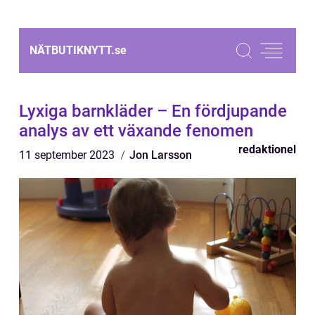
NÄTBUTIKNYTT.
se
Lyxiga barnkläder – En fördjupande
analys av ett växande fenomen
redaktionel
11 september 2023
Jon Larsson