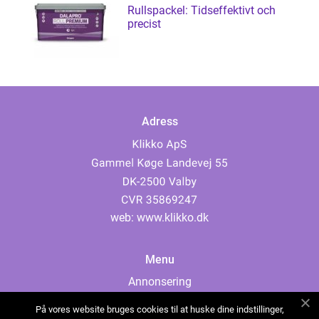
Rullspackel: Tidseffektivt och
precist
Adress
web:
www.klikko.dk
Menu
Annonsering
Om oss
På vores website bruges cookies til at huske dine indstillinger,