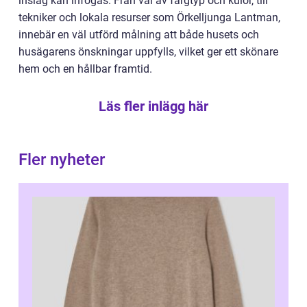
inslag kan infogas. Från val av färgtyp och kulör, till
tekniker och lokala resurser som Örkelljunga Lantman,
innebär en väl utförd målning att både husets och
husägarens önskningar uppfylls, vilket ger ett skönare
hem och en hållbar framtid.
Läs fler inlägg här
Fler nyheter