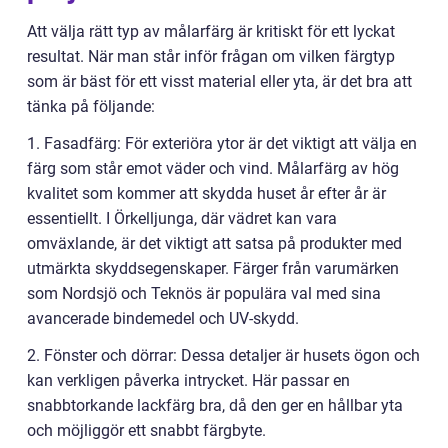
Att välja rätt typ av målarfärg är kritiskt för ett lyckat
resultat. När man står inför frågan om vilken färgtyp
som är bäst för ett visst material eller yta, är det bra att
tänka på följande:
1. Fasadfärg: För exteriöra ytor är det viktigt att välja en
färg som står emot väder och vind. Målarfärg av hög
kvalitet som kommer att skydda huset år efter år är
essentiellt. I Örkelljunga, där vädret kan vara
omväxlande, är det viktigt att satsa på produkter med
utmärkta skyddsegenskaper. Färger från varumärken
som Nordsjö och Teknös är populära val med sina
avancerade bindemedel och UV-skydd.
2. Fönster och dörrar: Dessa detaljer är husets ögon och
kan verkligen påverka intrycket. Här passar en
snabbtorkande lackfärg bra, då den ger en hållbar yta
och möjliggör ett snabbt färgbyte.