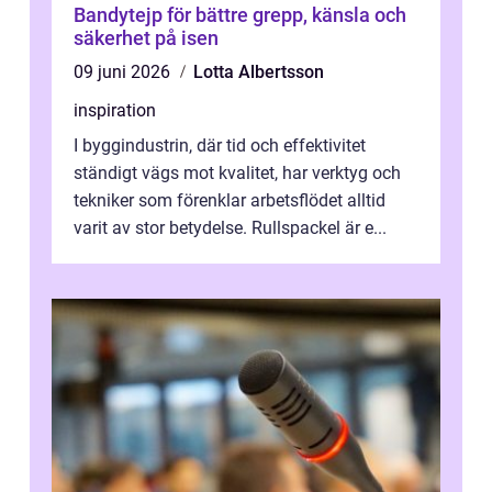
Bandytejp för bättre grepp, känsla och
säkerhet på isen
09 juni 2026
Lotta Albertsson
inspiration
I byggindustrin, där tid och effektivitet
ständigt vägs mot kvalitet, har verktyg och
tekniker som förenklar arbetsflödet alltid
varit av stor betydelse. Rullspackel är e...