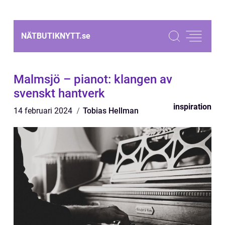
NÄTBUTIKNYTT.
se
Malmsjö – pianot: klangen av
svenskt hantverk
inspiration
14 februari 2024
Tobias Hellman