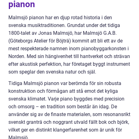
pianon
Malmsjö pianon har en djup rotad historia i den
svenska musiktraditionen. Grundat under det tidiga
1800-talet av Jonas Malmsjö, har Malmsjö G.A.B.
(Göteborgs Atelier för Böjträ) kommit att bli ett av de
mest respekterade namnen inom pianobyggarkonsten i
Norden. Med sin hängivenhet till hantverket och strävan
efter akustisk perfektion, har företaget byggt instrument
som speglar den svenska natur och själ.
Tidiga Malmsjö pianon var berömda för sin robusta
konstruktion och förmågan att stå emot det kyliga
svenska klimatet. Varje piano byggdes med precision
och omsorg – en tradition som består än idag. De
använder sig av de finaste materialen, som resonansrikt
svenskt granträ och noggrant utvald fällt bok och björk,
vilket ger en distinkt klangerfarenhet som är unik för
Malmsjö.