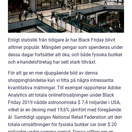
Enligt statistik från tidigare år har Black Friday blivit
alltmer populär. Mängden pengar som spenderas under
dessa dagar fortsätter att öka, och både fysiska butiker
och e-handelsföretag har sett stark tillväxt.
För att ge en mer djupgående bild av denna
shoppinghändelse kan vi titta på några intressanta
kvantitativa mätningar. Till exempel rapporterar Adobe
Analytics att totala onlineförsäljningen under Black
Friday 2019 nådde astronomiska $ 7,4 miljarder i USA,
vilket är en ökning med 19,6% jämfört med föregående
år. Samtidigt uppgav National Retail Federation att den
totala omsättningen för fysiska butiker var över $ 20
miljarder under samma period. Dessa siffror ger en