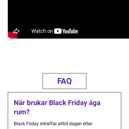
FAQ
När brukar Black Friday äga
rum?
Black Friday inträffar alltid dagen efter