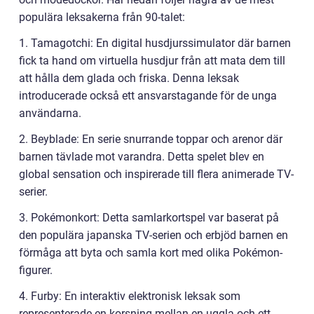
populära leksakerna från 90-talet:
1. Tamagotchi: En digital husdjurssimulator där barnen
fick ta hand om virtuella husdjur från att mata dem till
att hålla dem glada och friska. Denna leksak
introducerade också ett ansvarstagande för de unga
användarna.
2. Beyblade: En serie snurrande toppar och arenor där
barnen tävlade mot varandra. Detta spelet blev en
global sensation och inspirerade till flera animerade TV-
serier.
3. Pokémonkort: Detta samlarkortspel var baserat på
den populära japanska TV-serien och erbjöd barnen en
förmåga att byta och samla kort med olika Pokémon-
figurer.
4. Furby: En interaktiv elektronisk leksak som
representerade en korsning mellan en uggla och ett