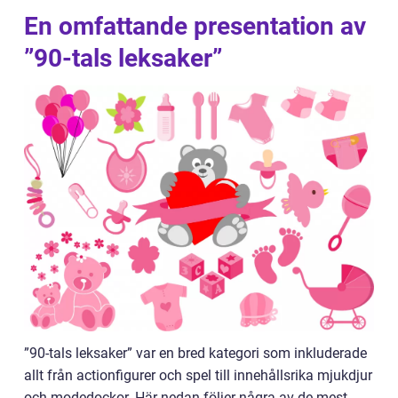
En omfattande presentation av
”90-tals leksaker”
”90-tals leksaker” var en bred kategori som inkluderade
allt från actionfigurer och spel till innehållsrika mjukdjur
och modedockor. Här nedan följer några av de mest