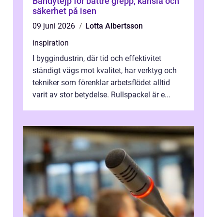
Bandytejp för bättre grepp, känsla och
säkerhet på isen
09 juni 2026
Lotta Albertsson
inspiration
I byggindustrin, där tid och effektivitet
ständigt vägs mot kvalitet, har verktyg och
tekniker som förenklar arbetsflödet alltid
varit av stor betydelse. Rullspackel är e...