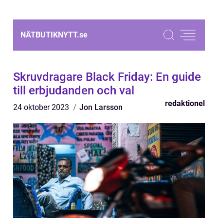
NÄTBUTIKNYTT.
se
Skruvdragare Black Friday: En guide
till erbjudanden och val
redaktionel
24 oktober 2023
Jon Larsson