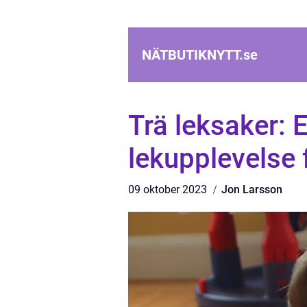
NÄTBUTIKNYTT.
se
Trä leksaker: E
lekupplevelse f
09 oktober 2023
Jon Larsson