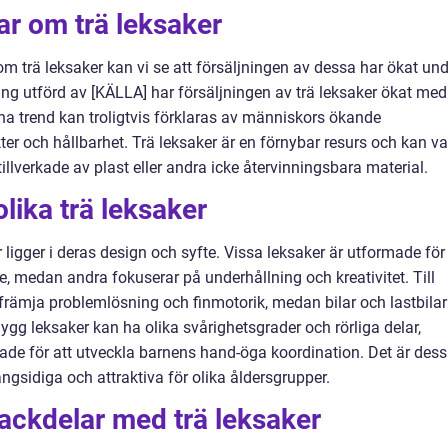
ar om trä leksaker
om trä leksaker kan vi se att försäljningen av dessa har ökat un
ing utförd av [KÄLLA] har försäljningen av trä leksaker ökat med
a trend kan troligtvis förklaras av människors ökande
r och hållbarhet. Trä leksaker är en förnybar resurs och kan va
 tillverkade av plast eller andra icke återvinningsbara material.
lika trä leksaker
 ligger i deras design och syfte. Vissa leksaker är utformade för
, medan andra fokuserar på underhållning och kreativitet. Till
rämja problemlösning och finmotorik, medan bilar och lastbilar
Bygg leksaker kan ha olika svårighetsgrader och rörliga delar,
de för att utveckla barnens hand-öga koordination. Det är des
ngsidiga och attraktiva för olika åldersgrupper.
nackdelar med trä leksaker