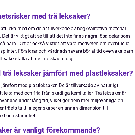
hetsrisker med trä leksaker?
a att leka med om de är tillverkade av högkvalitativa material
et är viktigt att se till att det inte finns några lösa delar som
må barn. Det är också viktigt att vara medveten om eventuella
l splinter. Föräldrar och vårdnadshavare bör alltid övervaka barn
t säkerställa att de inte skadar sig.
 trä leksaker jämfört med plastleksaker?
r jämfört med plastleksaker. De är tillverkade av naturligt
tt leka med och fria från skadliga kemikalier. Trä leksaker är
nvändas under lång tid, vilket gör dem mer miljövänliga än
 träets taktila egenskaper en annan dimension till
ikt och stadighet.
ksaker är vanligt förekommande?