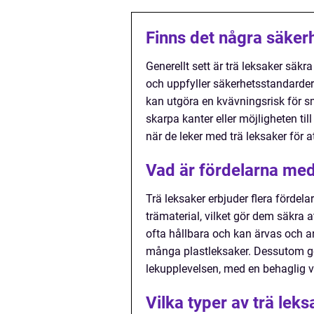
Finns det några säker
Generellt sett är trä leksaker säkr
och uppfyller säkerhetsstandarder. D
kan utgöra en kvävningsrisk för s
skarpa kanter eller möjligheten til
när de leker med trä leksaker för at
Vad är fördelarna med
Trä leksaker erbjuder flera fördela
trämaterial, vilket gör dem säkra a
ofta hållbara och kan ärvas och a
många plastleksaker. Dessutom ger
lekupplevelsen, med en behaglig v
Vilka typer av trä le