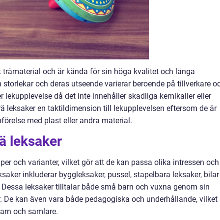
gt trämaterial och är kända för sin höga kvalitet och långa
h storlekar och deras utseende varierar beroende på tillverkare o
r lekupplevelse då det inte innehåller skadliga kemikalier eller
 leksaker en taktildimension till lekupplevelsen eftersom de är
mförelse med plast eller andra material.
rä leksaker
per och varianter, vilket gör att de kan passa olika intressen och
ksaker inkluderar byggleksaker, pussel, stapelbara leksaker, bilar
. Dessa leksaker tilltalar både små barn och vuxna genom sin
r. De kan även vara både pedagogiska och underhållande, vilket
barn och samlare.