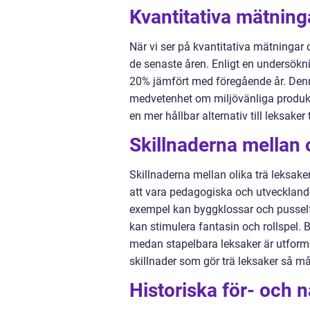
Kvantitativa mätning
När vi ser på kvantitativa mätningar 
de senaste åren. Enligt en undersökn
20% jämfört med föregående år. Denn
medvetenhet om miljövänliga produkte
en mer hållbar alternativ till leksaker
Skillnaderna mellan o
Skillnaderna mellan olika trä leksaker
att vara pedagogiska och utvecklande
exempel kan byggklossar och pusself
kan stimulera fantasin och rollspel. 
medan stapelbara leksaker är utforma
skillnader som gör trä leksaker så må
Historiska för- och 