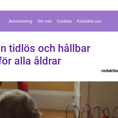
Annonsering
Om oss
Cookies
Kontakta oss
n tidlös och hållbar
ör alla åldrar
redaktio