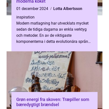
moderna köket
01 december 2024
Lotta Albertsson
inspiration
Modern matlagning har utvecklats mycket
sedan de tidiga dagarna av enkla verktyg
och metoder. En av de viktigaste
komponenterna i detta evolutionära språng
har varit införandet och utv...
Grøn energi fra skoven: Træpiller som
bæredygtigt brændsel