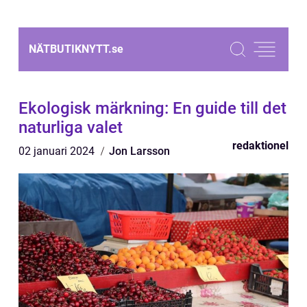
NÄTBUTIKNYTT.
se
Ekologisk märkning: En guide till det
naturliga valet
redaktionel
02 januari 2024
Jon Larsson